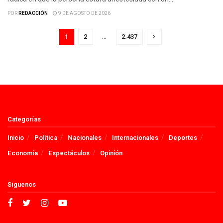
POR
REDACCIÓN
9 DE AGOSTO DE 2026
1
2
…
2.437
Categorías
Inicio
Política
Nacionales
Internacionales
Deportes
Economía
Espectáculos
Opinión
Síguenos