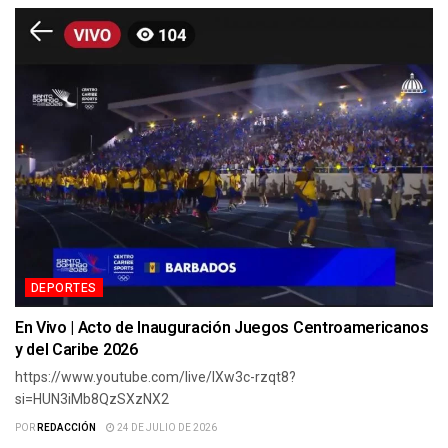
DEPORTES
En Vivo | Acto de Inauguración Juegos Centroamericanos
y del Caribe 2026
https://www.youtube.com/live/IXw3c-rzqt8?
si=HUN3iMb8QzSXzNX2
POR
REDACCIÓN
24 DE JULIO DE 2026