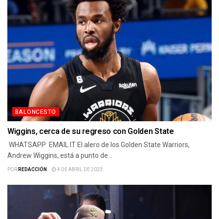
BALONCESTO
Wiggins, cerca de su regreso con Golden State
WHATSAPP EMAIL IT El alero de los Golden State Warriors,
Andrew Wiggins, está a punto de...
POR
REDACCIÓN
4 DE ABRIL DE 2023