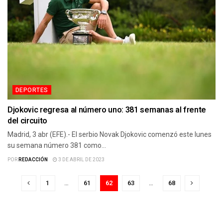
DEPORTES
Djokovic regresa al número uno: 381 semanas al frente
del circuito
Madrid, 3 abr (EFE).- El serbio Novak Djokovic comenzó este lunes
su semana número 381 como...
POR
REDACCIÓN
3 DE ABRIL DE 2023
1
…
61
62
63
…
68