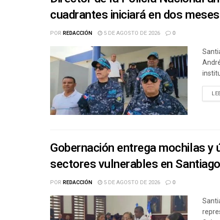
cuadrantes iniciará en dos meses 
POR
REDACCIÓN
5 DE AGOSTO DE 2026
0
Santi
André
insti
LE
Gobernación entrega mochilas y ú
sectores vulnerables en Santiag
POR
REDACCIÓN
5 DE AGOSTO DE 2026
0
Santi
repre