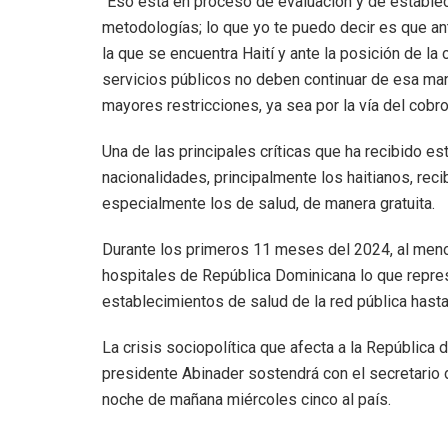
“Eso está en proceso de evaluación y de estable
metodologías; lo que yo te puedo decir es que ant
la que se encuentra Haití y ante la posición de la
servicios públicos no deben continuar de esa m
mayores restricciones, ya sea por la vía del cobr
Una de las principales críticas que ha recibido e
nacionalidades, principalmente los haitianos, reci
especialmente los de salud, de manera gratuita.
Durante los primeros 11 meses del 2024, al meno
hospitales de República Dominicana lo que repres
establecimientos de salud de la red pública hast
La crisis sociopolítica que afecta a la República d
presidente Abinader sostendrá con el secretario 
noche de mañana miércoles cinco al país.