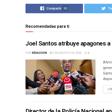
Compartir
30
T
Recomendadas para ti
Joel Santos atribuye apagones a
POR
REDACCIÓN
5 DE AGOSTO DE 2026
0
Afirm
gener
Santo
dispon
LE
Director de la Policía Nacional a