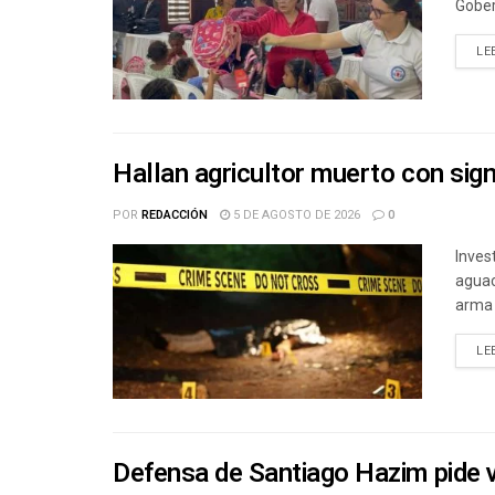
Gober
LE
Hallan agricultor muerto con sig
POR
REDACCIÓN
5 DE AGOSTO DE 2026
0
Inves
aguac
arma 
LE
Defensa de Santiago Hazim pide va