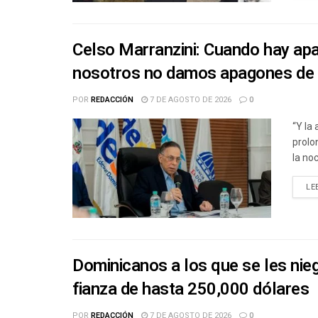
Celso Marranzini: Cuando hay ap
nosotros no damos apagones de
POR
REDACCIÓN
7 DE AGOSTO DE 2026
0
“Y la
prolo
la noc
LE
Dominicanos a los que se les nie
fianza de hasta 250,000 dólares
POR
REDACCIÓN
7 DE AGOSTO DE 2026
0