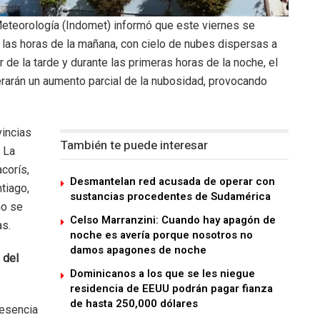
Meteorología (Indomet) informó que este viernes se
as horas de la mañana, con cielo de nubes dispersas a
 de la tarde y durante las primeras horas de la noche, el
erarán un aumento parcial de la nubosidad, provocando
vincias
También te puede interesar
: La
corís,
Desmantelan red acusada de operar con
tiago,
sustancias procedentes de Sudamérica
no se
Celso Marranzini: Cuando hay apagón de
as.
noche es avería porque nosotros no
damos apagones de noche
 del
Dominicanos a los que se les niegue
residencia de EEUU podrán pagar fianza
de hasta 250,000 dólares
resencia