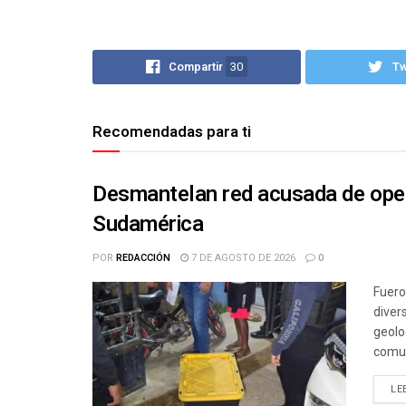
Compartir
30
T
Recomendadas para ti
Desmantelan red acusada de ope
Sudamérica
POR
REDACCIÓN
7 DE AGOSTO DE 2026
0
Fuero
diver
geolo
comun
LE