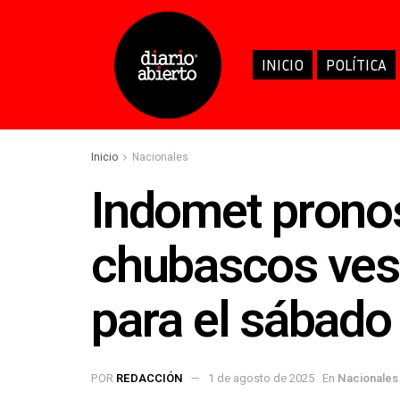
INICIO
POLÍTICA
Inicio
Nacionales
Indomet pronos
chubascos vesp
para el sábado
POR
REDACCIÓN
1 de agosto de 2025
En
Nacionales