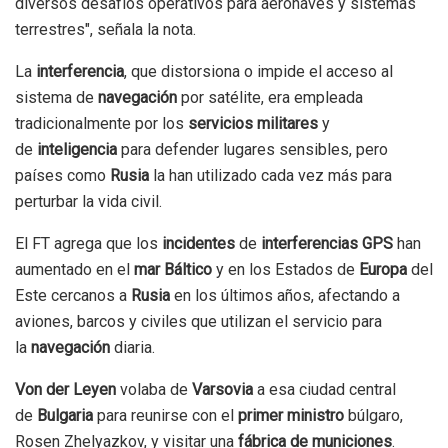
diversos desafíos operativos para aeronaves y sistemas
terrestres", señala la nota.
La
interferencia
, que distorsiona o impide el acceso al
sistema de
navegación
por satélite, era empleada
tradicionalmente por los
servicios militares
y
de
inteligencia
para defender lugares sensibles, pero
países como
Rusia
la han utilizado cada vez más para
perturbar la vida civil.
El FT agrega que los
incidentes
de
interferencias
GPS
han
aumentado en el
mar Báltico
y en los Estados de
Europa
del
Este cercanos a
Rusia
en los últimos años, afectando a
aviones, barcos y civiles que utilizan el servicio para
la
navegación
diaria.
Von der Leyen
volaba de
Varsovia
a esa ciudad central
de
Bulgaria
para reunirse con el
primer ministro
búlgaro,
Rosen Zhelyazkov, y visitar una
fábrica de municiones
.