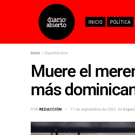
INICIO
POLÍTICA
Inicio
Espectáculos
Muere el meren
más dominicano
POR
REDACCIÓN
17 de septiembre de 2025
En
Espec