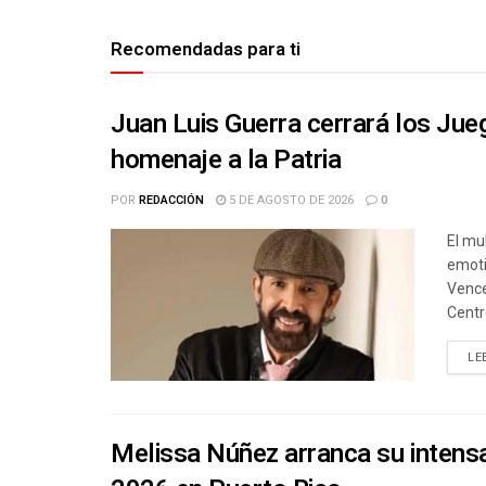
Recomendadas para ti
Juan Luis Guerra cerrará los Ju
homenaje a la Patria
POR
REDACCIÓN
5 DE AGOSTO DE 2026
0
El mu
emoti
Vence
Centr
LE
Melissa Núñez arranca su intensa