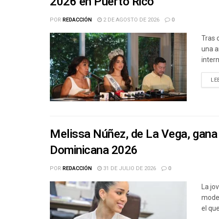
2026 en Puerto Rico
POR
REDACCIÓN
2 DE AGOSTO DE 2026
0
Tras 
una a
inter
LE
Melissa Núñez, de La Vega, gana 
Dominicana 2026
POR
REDACCIÓN
31 DE JULIO DE 2026
0
La jo
model
el qu