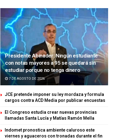
Presidente Abinader: Ningún estudiante
con notas mayores a 95 se quedará sin
estudiar porque no tenga dinero
7 DE AGOSTO DE 2026
JCE pretende imponer su ley mordaza y formula
cargos contra ACD Media por publicar encuestas
El Congreso estudia crear nuevas provincias
llamadas Santa Lucía y Matías Ramón Mella
Indomet pronostica ambiente caluroso este
viernes y aguaceros con tronadas durante el fin