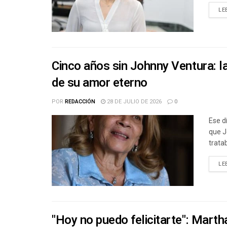
LE
Cinco años sin Johnny Ventura: la
de su amor eterno
POR
REDACCIÓN
28 DE JULIO DE 2026
0
Ese dí
que J
tratab
LE
"Hoy no puedo felicitarte": Marth