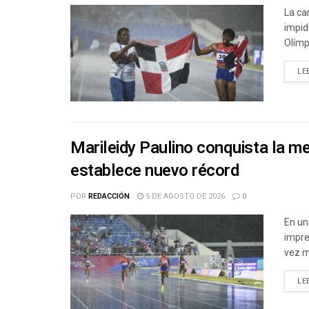
La ca
impid
Olímp
LE
Marileidy Paulino conquista la m
establece nuevo récord
POR
REDACCIÓN
5 DE AGOSTO DE 2026
0
En un
impre
vez m
LE