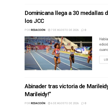
Dominicana llega a 30 medallas de
los JCC
POR
REDACCIÓN
7 DE AGOSTO DE 2026
0
Había
edici
cuand
LE
Abinader tras victoria de Marileid
Marileidy!”
POR
REDACCIÓN
6 DE AGOSTO DE 2026
0