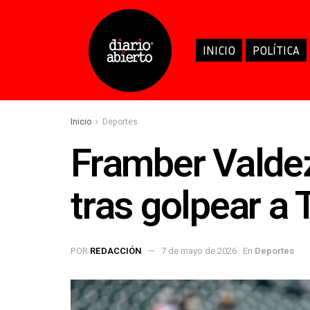
INICIO
POLÍTICA
Inicio
Deportes
Framber Valdez
tras golpear a
POR
REDACCIÓN
7 de mayo de 2026
En
Deportes