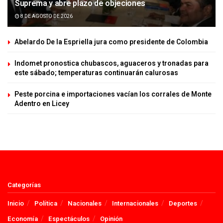
Suprema y abre plazo de objeciones
8 DE AGOSTO DE 2026
Abelardo De la Espriella jura como presidente de Colombia
Indomet pronostica chubascos, aguaceros y tronadas para
este sábado; temperaturas continuarán calurosas
Peste porcina e importaciones vacían los corrales de Monte
Adentro en Licey
Categorías
Inicio
Política
Nacionales
Internacionales
Deportes
Economía
Espectáculos
Opinión