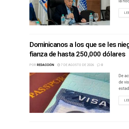
la noc
LE
Dominicanos a los que se les nie
fianza de hasta 250,000 dólares
POR
REDACCIÓN
7 DE AGOSTO DE 2026
0
De ac
de vi
estad
LE