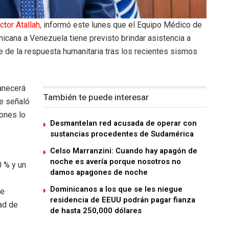
ctor Atallah,
informó este lunes que el Equipo Médico de
cana a Venezuela tiene previsto brindar asistencia a
 de la respuesta humanitaria tras los recientes sismos
anecerá
También te puede interesar
ue señaló
iones lo
Desmantelan red acusada de operar con
sustancias procedentes de Sudamérica
Celso Marranzini: Cuando hay apagón de
noche es avería porque nosotros no
0 % y un
damos apagones de noche
Dominicanos a los que se les niegue
le
residencia de EEUU podrán pagar fianza
dad de
de hasta 250,000 dólares