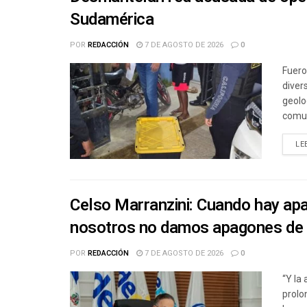
Sudamérica
POR
REDACCIÓN
7 DE AGOSTO DE 2026
0
Fuero
diver
geolo
comun
LE
Celso Marranzini: Cuando hay ap
nosotros no damos apagones de
POR
REDACCIÓN
7 DE AGOSTO DE 2026
0
“Y la
prolo