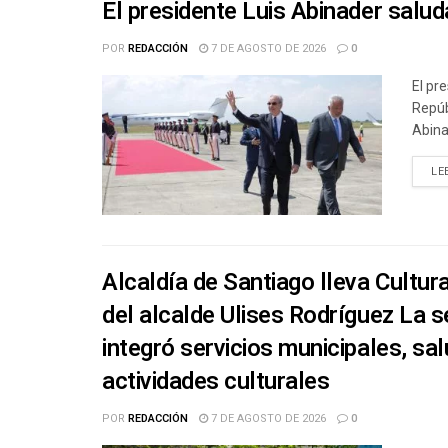
El presidente Luis Abinader salud
POR
REDACCIÓN
7 DE AGOSTO DE 2026
0
El pr
Repúb
Abina
LE
Alcaldía de Santiago lleva Cultura 
del alcalde Ulises Rodríguez La 
integró servicios municipales, sal
actividades culturales
POR
REDACCIÓN
7 DE AGOSTO DE 2026
0