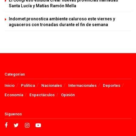
El Congreso estudia crear nuevas provincias llamadas
Santa Lucía y Matías Ramón Mella
Indomet pronostica ambiente caluroso este viernes y
aguaceros con tronadas durante el fin de semana
Categorías
Inicio
Política
Nacionales
Internacionales
Deportes
Economía
Espectáculos
Opinión
Síguenos